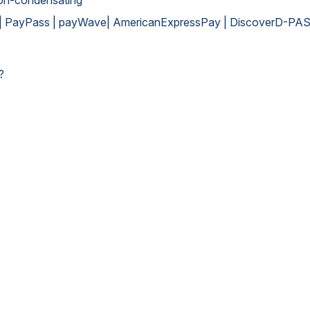
 | PayPass | payWave| AmericanExpressPay | DiscoverD-PAS 
?