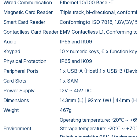
Wired Communication
Ethernet 10/100 Base -T
Magnetic Card Reader
Triple track, bi-directional, confo
Smart Card Reader
Conformingto ISO 7816, 1.8V/3V/ 
Contactless Card Reader
EMV Contactless L1, Conforming to
Audio
IP65 and IK09
Keypad
10 x numeric keys, 6 x function ke
Physical Protection
IP65 and IK09
Peripheral Ports
1 x USB-A (Host),1 x USB-B (Devi
Card Slots
1 x SAM
Power Supply
12V ~ 45V DC
Dimensions
143mm (L) | 92mm (W) | 44mm (H
Weight
467g
Operating temperature: -20℃ ~ 
Environment
Storage temperature: -20℃ ~ +
Relative humidity: 95% Maximumn