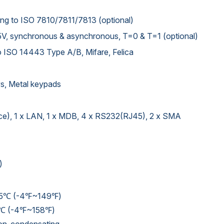
rming to ISO 7810/7811/7813 (optional)
5V, synchronous & asynchronous, T=0 & T=1 (optional)
 ISO 14443 Type A/B, Mifare, Felica
ys, Metal keypads
ce), 1 x LAN, 1 x MDB, 4 x RS232(RJ45), 2 x SMA
)
+65℃ (-4℉~149℉)
70℃ (-4℉~158℉)
on-condensating