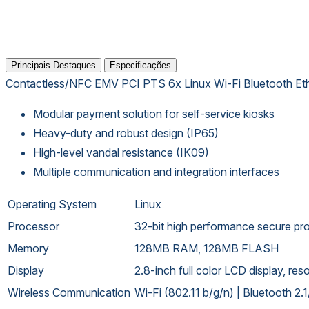
Principais Destaques
Especificações
Contactless/NFC
EMV
PCI PTS 6x
Linux
Wi-Fi
Bluetooth
Et
Modular payment solution for self-service kiosks
Heavy-duty and robust design (IP65)
High-level vandal resistance (IK09)
Multiple communication and integration interfaces
Operating System
Linux
Processor
32-bit high performance secure pr
Memory
128MB RAM, 128MB FLASH
Display
2.8-inch full color LCD display, re
Wireless Communication
Wi-Fi (802.11 b/g/n) | Bluetooth 2.1