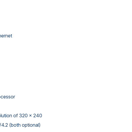
hernet
ocessor
solution of 320 x 240
/4.2 (both optional)